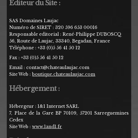
Editeur du Site :
SAS Domaines Laujac
Numéro de SIRET : 320 596 653 00016
Responsable editorial : René-Philippe DUBOSCQ
56, Route de Laujac, 33340, Begadan, France
Téléphone :
21 05 14 65 5(0) 33+
Fax :
21 05 14 65 5(0) 33+
Email :
moc.cajualuaetahc@tcatnoc
Site Web :
boutique.chateaulaujac.com
Hébergement :
Hébergeur : 1&1 Internet SARL
7, Place de la Gare BP 70109, 57201 Sarreguemines
Cedex
Site Web :
www.1and1.fr